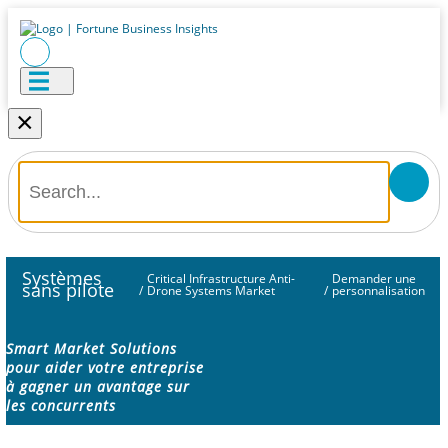
×
Systèmes
Critical Infrastructure Anti-
Demander une
sans pilote
/
Drone Systems Market
/
personnalisation
Smart Market Solutions
pour aider votre entreprise
à gagner un avantage sur
les concurrents