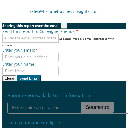
sales@fortunebusinessinsights.com
Sharing this report over the email
×
Send this report to Colleague, Friends:
*
Separate multiple email addresses with
commas.
Enter your email:
*
Enter your name:
Close
Send Email
Abonnez-vous à la lettre d'information
Soumettre
Faites confiance en ligne