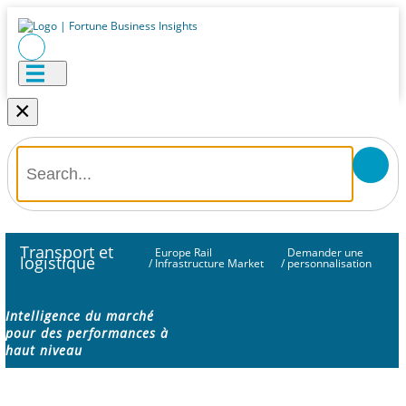
×
Transport et
Europe Rail
Demander une
logistique
/
Infrastructure Market
/
personnalisation
Intelligence du marché
pour des performances à
haut niveau