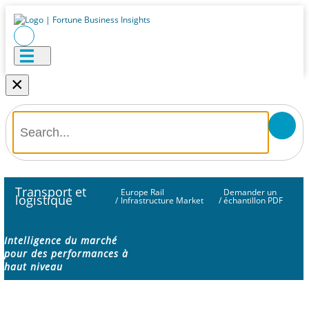
×
Transport et
Europe Rail
Demander un
logistique
/
Infrastructure Market
/
échantillon PDF
Intelligence du marché
pour des performances à
haut niveau