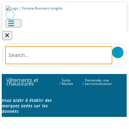
×
Vêtements et
Socks
Demander une
chaussures
/
Market
/
personnalisation
Vous aider à établir des
marques axées sur les
données