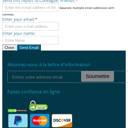
Send this report to Colleague, Friends:
*
Separate multiple email addresses with
commas.
Enter your email:
*
Enter your name:
Close
Send Email
Abonnez-vous à la lettre d'information
Soumettre
Faites confiance en ligne