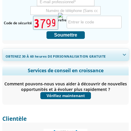
Code de sécurité
Soumettre
OBTENEZ 30 À 60
heures
DE PERSONNALISATION GRATUITE
Ampliar a cobertura regional e por país, Análise de segmentos,
Services de conseil en croissance
Perfis de empresas, Benchmarking competitivo, e insights sobre o
usuário final.
Comment pouvons-nous vous aider à découvrir de nouvelles
opportunités et à évoluer plus rapidement ?
Personnaliser maintenant
Vérifiez maintenant
Clientèle