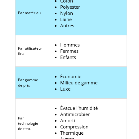
Coton
Polyester
Nylon
Par matériau
Laine
Autres
Hommes
Par utilisateur
Femmes
final
Enfants
Économie
Par gamme
Milieu de gamme
de prix
Luxe
Évacue l'humidité
Antimicrobien
Par
Amorti
technologie
Compression
de tissu
Thermique
Autres