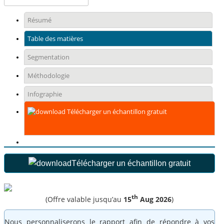
Résumé
Table des matières
Segmentation
Méthodologie
Infographie
Télécharger un échantillon gratuit
Télécharger un échantillon gratuit
th
(Offre valable jusqu’au
15
Aug 2026
)
Nous personnaliserons le rapport afin de répondre à vos