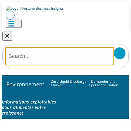
×
Zero Liquid Discharge
Demander une
Environnement
/
Market
/
personnalisation
Informations exploitables
pour alimenter votre
croissance