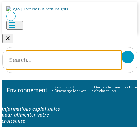
×
Zero Liquid
Demander une brochure
Environnement
/
Discharge Market
/
d’échantillon
Informations exploitables
pour alimenter votre
croissance