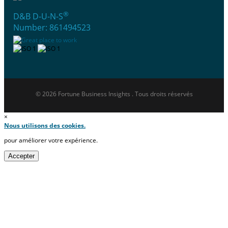
®
D&B D-U-N-S
Number: 861494523
© 2026 Fortune Business Insights . Tous droits réservés
×
Nous utilisons des cookies.
pour améliorer votre expérience.
Accepter