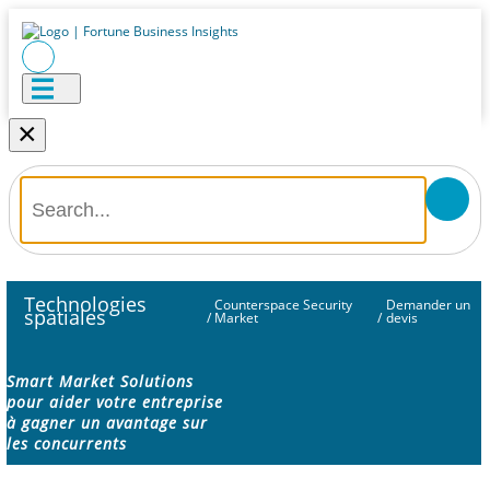
×
Technologies
Counterspace Security
Demander un
spatiales
/
Market
/
devis
Smart Market Solutions
pour aider votre entreprise
à gagner un avantage sur
les concurrents