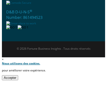
®
D&B D-U-N-S
Number: 861494523
© 2026 Fortune Business Insights . Tous droits réservés
×
Nous utilisons des cookies.
pour améliorer votre expérience.
Accepter