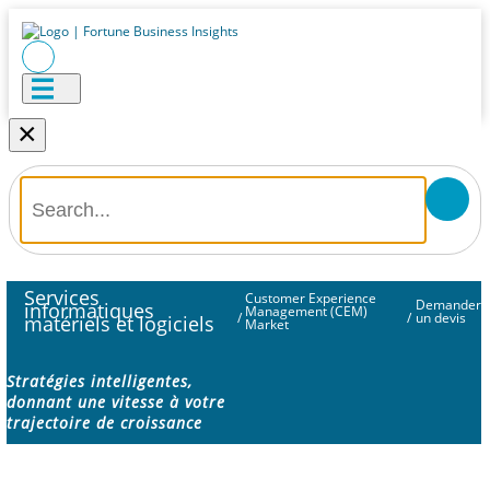
×
Services
Customer Experience
Demander
informatiques
Management (CEM)
/
/
un devis
matériels et logiciels
Market
Stratégies intelligentes,
donnant une vitesse à votre
trajectoire de croissance