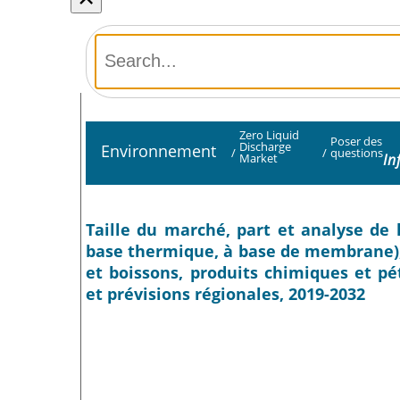
Zero Liquid
Poser des
Discharge
Environnement
/
/
questions
In
Market
Taille du marché, part et analyse de l
base thermique, à base de membrane), p
et boissons, produits chimiques et pé
et prévisions régionales, 2019-2032