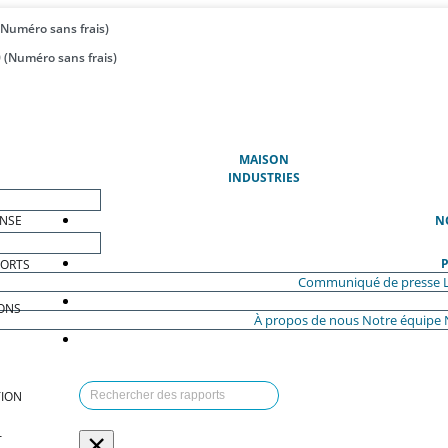
(Numéro sans frais)
 (Numéro sans frais)
(ACTUEL)
MAISON
INDUSTRIES
ENSE
N
P
PORTS
Communiqué de presse
ONS
À propos de nous
Notre équipe
ION
×
T