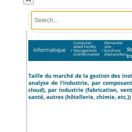
Computer-
Demander
aided Facility
une
Informatique
St
/
Management
/
brochure
(CAFM) market
d’échantillon
tr
Taille du marché de la gestion des inst
analyse de l’industrie, par composant 
cloud), par industrie (fabrication, ve
santé, autres (hôtellerie, chimie, etc.)