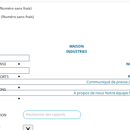
(Numéro sans frais)
 (Numéro sans frais)
(ACTUEL)
MAISON
INDUSTRIES
ENSE
N
P
PORTS
Communiqué de presse
ONS
À propos de nous
Notre équipe
ION
×
T