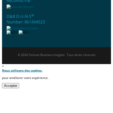
Reconnu Par
®
D&B D-U-N-S
Number: 861494523
© 2026 Fortune Business Insights . Tous droits réservés
×
Nous utilisons des cookies.
pour améliorer votre expérience.
Accepter