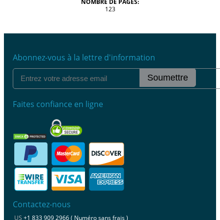
NOMBRE DE PAGES:
123
Abonnez-vous à la lettre d'information
Soumettre
Faites confiance en ligne
Contactez-nous
US
+1 833 909 2966 ( Numéro sans frais )