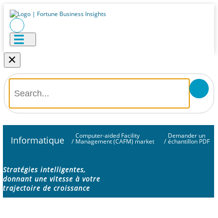
×
Computer-aided Facility
Demander un
Informatique
/
Management (CAFM) market
/
échantillon PDF
Stratégies intelligentes,
donnant une vitesse à votre
trajectoire de croissance