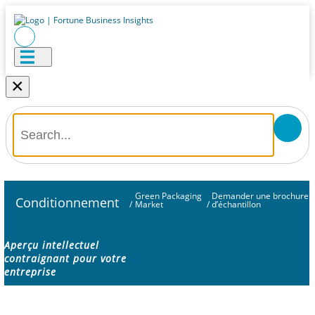
×
Green Packaging
Demander une brochure
Conditionnement
/
Market
/
d’échantillon
Aperçu intellectuel
contraignant pour votre
entreprise