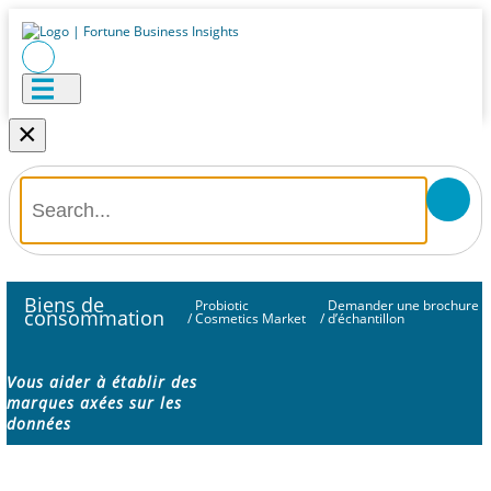
×
Biens de
Probiotic
Demander une brochure
consommation
/
Cosmetics Market
/
d’échantillon
Vous aider à établir des
marques axées sur les
données