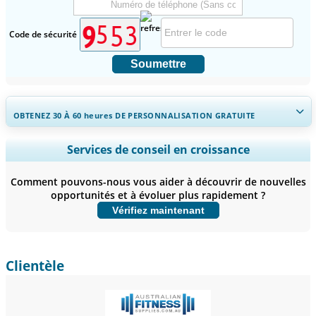
Code de sécurité
Soumettre
OBTENEZ 30 À 60
heures
DE PERSONNALISATION GRATUITE
Ampliar a cobertura regional e por país, Análise de segmentos,
Services de conseil en croissance
Perfis de empresas, Benchmarking competitivo, e insights sobre o
usuário final.
Comment pouvons-nous vous aider à découvrir de nouvelles
opportunités et à évoluer plus rapidement ?
Personnaliser maintenant
Vérifiez maintenant
Clientèle