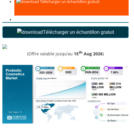
Télécharger un échantillon gratuit
Télécharger un échantillon gratuit
th
(Offre valable jusqu’au
15
Aug 2026
)