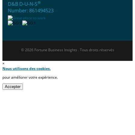
®
D&B D-U-N-S
Number: 861494523
© 2026 Fortune Business Insights . Tous droits réservés
×
Nous utilisons des cookies.
pour améliorer votre expérience.
Accepter