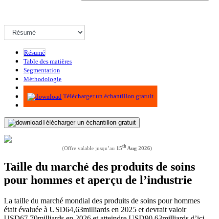
Résumé
Table des matières
Segmentation
Méthodologie
Infographie
Télécharger un échantillon gratuit
Télécharger un échantillon gratuit
th
(Offre valable jusqu’au
15
Aug 2026
)
Taille du marché des produits de soins
pour hommes et aperçu de l’industrie
La taille du marché mondial des produits de soins pour hommes
était évaluée à USD
64,63
milliards en 2025 et devrait valoir
USD
67,70
milliards en 2026 et atteindre USD
90.63
milliards d’ici