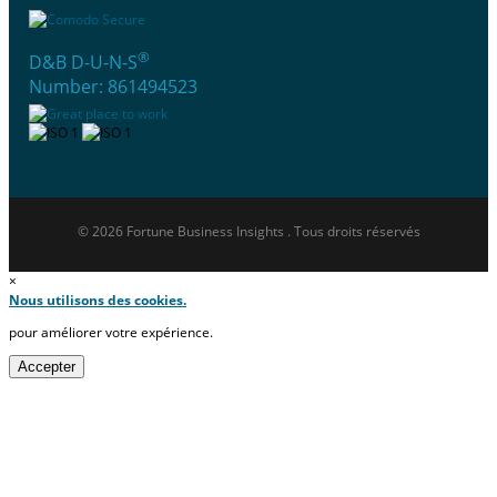
®
D&B D-U-N-S
Number: 861494523
© 2026 Fortune Business Insights . Tous droits réservés
×
Nous utilisons des cookies.
pour améliorer votre expérience.
Accepter