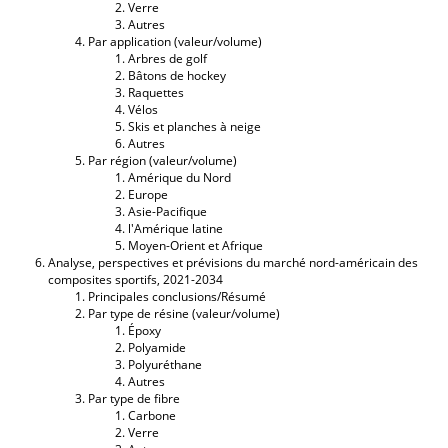
Verre
Autres
Par application (valeur/volume)
Arbres de golf
Bâtons de hockey
Raquettes
Vélos
Skis et planches à neige
Autres
Par région (valeur/volume)
Amérique du Nord
Europe
Asie-Pacifique
l'Amérique latine
Moyen-Orient et Afrique
Analyse, perspectives et prévisions du marché nord-américain des
composites sportifs, 2021-2034
Principales conclusions/Résumé
Par type de résine (valeur/volume)
Époxy
Polyamide
Polyuréthane
Autres
Par type de fibre
Carbone
Verre