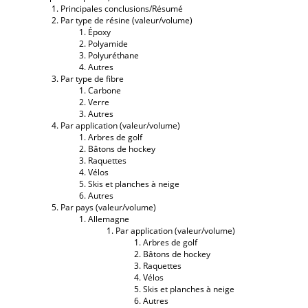
Principales conclusions/Résumé
Par type de résine (valeur/volume)
Époxy
Polyamide
Polyuréthane
Autres
Par type de fibre
Carbone
Verre
Autres
Par application (valeur/volume)
Arbres de golf
Bâtons de hockey
Raquettes
Vélos
Skis et planches à neige
Autres
Par pays (valeur/volume)
Allemagne
Par application (valeur/volume)
Arbres de golf
Bâtons de hockey
Raquettes
Vélos
Skis et planches à neige
Autres