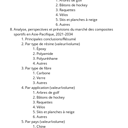
Arbres de golf
Bâtons de hockey
Raquettes
Vélos
Skis et planches à neige
Autres
Analyse, perspectives et prévisions du marché des composites
sportifs en Asie-Pacifique, 2021-2034
Principales conclusions/Résumé
Par type de résine (valeur/volume)
Époxy
Polyamide
Polyuréthane
Autres
Par type de fibre
Carbone
Verre
Autres
Par application (valeur/volume)
Arbres de golf
Bâtons de hockey
Raquettes
Vélos
Skis et planches à neige
Autres
Par pays (valeur/volume)
Chine