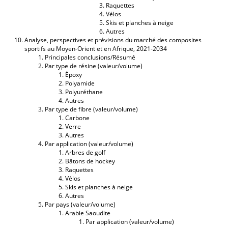
Raquettes
Vélos
Skis et planches à neige
Autres
Analyse, perspectives et prévisions du marché des composites
sportifs au Moyen-Orient et en Afrique, 2021-2034
Principales conclusions/Résumé
Par type de résine (valeur/volume)
Époxy
Polyamide
Polyuréthane
Autres
Par type de fibre (valeur/volume)
Carbone
Verre
Autres
Par application (valeur/volume)
Arbres de golf
Bâtons de hockey
Raquettes
Vélos
Skis et planches à neige
Autres
Par pays (valeur/volume)
Arabie Saoudite
Par application (valeur/volume)