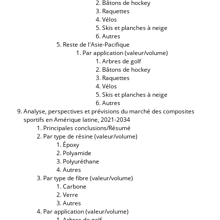
Bâtons de hockey
Raquettes
Vélos
Skis et planches à neige
Autres
Reste de l'Asie-Pacifique
Par application (valeur/volume)
Arbres de golf
Bâtons de hockey
Raquettes
Vélos
Skis et planches à neige
Autres
Analyse, perspectives et prévisions du marché des composites
sportifs en Amérique latine, 2021-2034
Principales conclusions/Résumé
Par type de résine (valeur/volume)
Époxy
Polyamide
Polyuréthane
Autres
Par type de fibre (valeur/volume)
Carbone
Verre
Autres
Par application (valeur/volume)
Arbres de golf