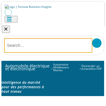
×
Automotive
Automobile électrique
Demander un
Middleware
et électronique
/
/
échantillon PDF
Market
Intelligence du marché
pour des performances à
haut niveau