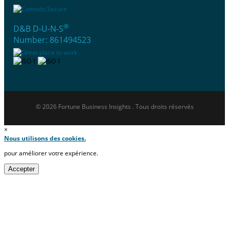
®
D&B D-U-N-S
Number: 861494523
© 2026 Fortune Business Insights . Tous droits réservés
×
Nous utilisons des cookies.
pour améliorer votre expérience.
Accepter