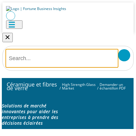
×
Céramique et fibres
High Strength Glass
Demander un
de verre
/
Market
/
échantillon PDF
Solutions de marché
innovantes pour aider les
entreprises à prendre des
décisions éclairées