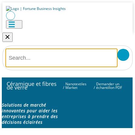
×
Céramique et fibres
Nanotextiles
Demander un
de verre
/
Market
/
échantillon PDF
Solutions de marché
innovantes pour aider les
entreprises à prendre des
décisions éclairées