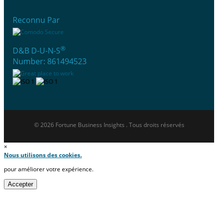
Reconnu Par
®
D&B D-U-N-S
Number: 861494523
© 2026 Fortune Business Insights . Tous droits réservés
×
Nous utilisons des cookies.
pour améliorer votre expérience.
Accepter