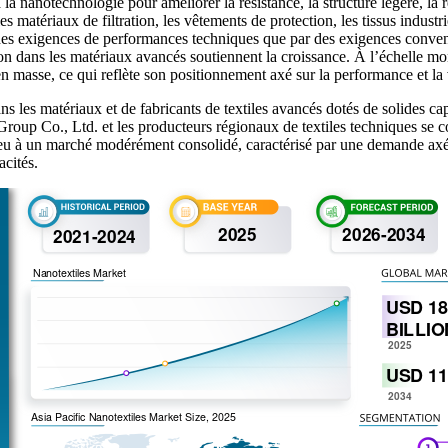
a nanotechnologie pour améliorer la résistance, la structure légère, la ré
s matériaux de filtration, les vêtements de protection, les tissus industrie
 des exigences de performances techniques que par des exigences conven
ation dans les matériaux avancés soutiennent la croissance. À l’échelle m
en masse, ce qui reflète son positionnement axé sur la performance et la 
ns les matériaux et de fabricants de textiles avancés dotés de solides 
up Co., Ltd. et les producteurs régionaux de textiles techniques se conc
ieu à un marché modérément consolidé, caractérisé par une demande axée
acités.