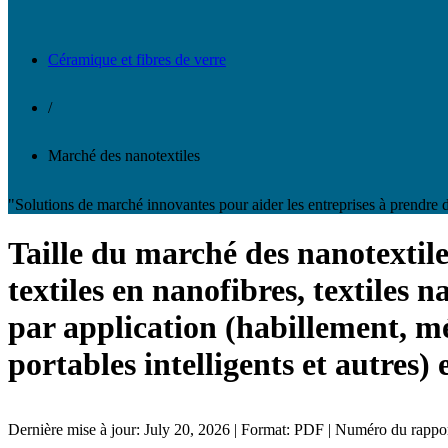
Céramique et fibres de verre
/
Marché des nanotextiles
"Solutions de marché innovantes pour aider les entreprises à prendre d
Taille du marché des nanotextiles
textiles en nanofibres, textiles n
par application (habillement, méd
portables intelligents et autres)
Dernière mise à jour: July 20, 2026 | Format: PDF | Numéro du rapp