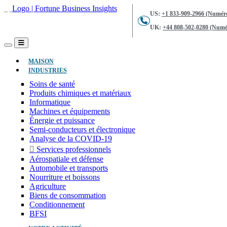
US:
+1 833-909-2966 (Numéro
UK:
+44 808-502-0280 (Numér
(ACTUEL)
MAISON
INDUSTRIES
Soins de santé
Produits chimiques et matériaux
Informatique
Machines et équipements
Énergie et puissance
Semi-conducteurs et électronique
Analyse de la COVID-19
Services professionnels
Aérospatiale et défense
Automobile et transports
Nourriture et boissons
Agriculture
Biens de consommation
Conditionnement
BFSI