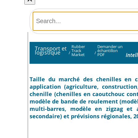
Rubber
Demander un
Transport et
Track
échantillon
logistique
/
/
Inte
Market
PDF
Taille du marché des chenilles en ca
application (agriculture, constructio
chenille (chenilles en caoutchouc con
modèle de bande de roulement (modèle
multi-barres, modèle en zigzag et
secondaire) et prévisions régionales, 2