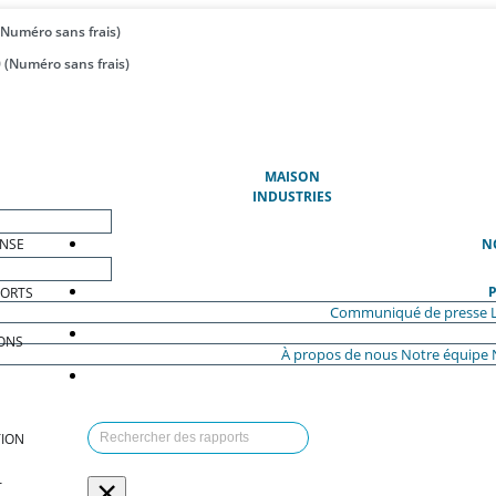
(Numéro sans frais)
 (Numéro sans frais)
(ACTUEL)
MAISON
INDUSTRIES
ENSE
N
P
PORTS
Communiqué de presse
ONS
À propos de nous
Notre équipe
ION
×
T