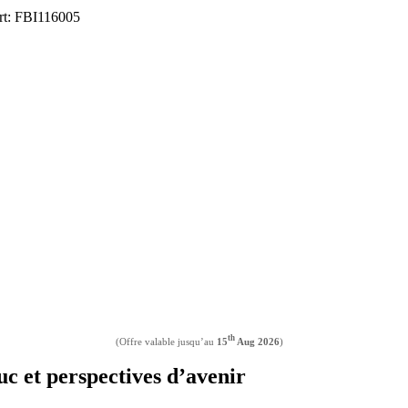
ort: FBI116005
th
(Offre valable jusqu’au
15
Aug 2026
)
uc et perspectives d’avenir