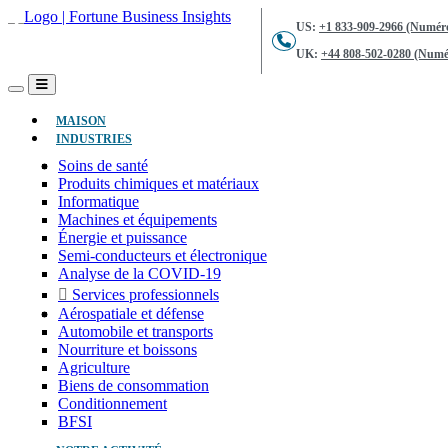
US:
+1 833-909-2966 (Numéro
UK:
+44 808-502-0280 (Numér
(ACTUEL)
MAISON
INDUSTRIES
Soins de santé
Produits chimiques et matériaux
Informatique
Machines et équipements
Énergie et puissance
Semi-conducteurs et électronique
Analyse de la COVID-19
Services professionnels
Aérospatiale et défense
Automobile et transports
Nourriture et boissons
Agriculture
Biens de consommation
Conditionnement
BFSI