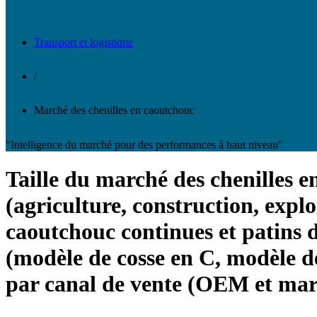
Transport et logistique
/
Marché des chenilles en caoutchouc
"Intelligence du marché pour des performances à haut niveau"
Taille du marché des chenilles e
(agriculture, construction, explo
caoutchouc continues et patins 
(modèle de cosse en C, modèle de
par canal de vente (OEM et marc