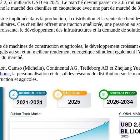
ée à 2,53 milliards USD en 2025. Le marché devrait passer de 2,65 mi
miné le marché des chenilles en caoutchouc avec une part de marché de
ie impliquée dans la production, la distribution et la vente de chenilles
litaires. Ces chenilles offrent une traction améliorée, une pression au s
roissante, le développement des infrastructures et la demande de solution
e machines de construction et agricoles, le développement croissant de
gâts au sol et un meilleur rendement énergétique stimulent également l’
e du marché.
on, Camso (Michelin), Continental AG, Trelleborg AB et Zhejiang Yuan
chouc
, la personnalisation et de solides réseaux de distribution sur le m
ruction et agricoles.