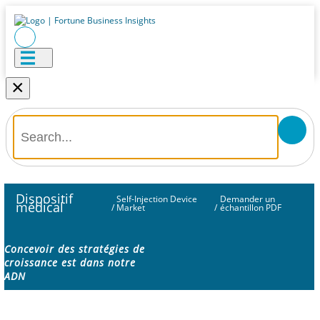
×
Dispositif
Self-Injection Device
Demander un
médical
/
Market
/
échantillon PDF
Concevoir des stratégies de
croissance est dans notre
ADN