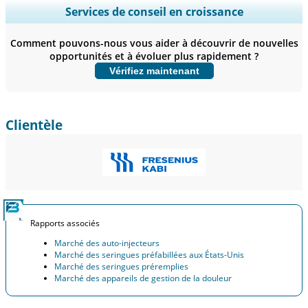
Ampliar a cobertura regional e por país, Análise de segmentos,
Services de conseil en croissance
Perfis de empresas, Benchmarking competitivo, e insights sobre o
usuário final.
Comment pouvons-nous vous aider à découvrir de nouvelles
opportunités et à évoluer plus rapidement ?
Personnaliser maintenant
Vérifiez maintenant
Clientèle
Rapports associés
Marché des auto-injecteurs
Marché des seringues préfabillées aux États-Unis
Marché des seringues préremplies
Marché des appareils de gestion de la douleur