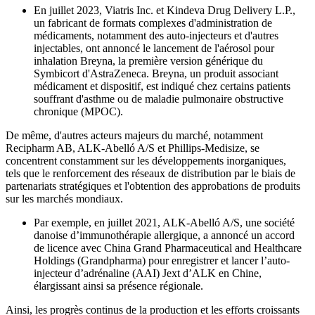
En juillet 2023, Viatris Inc. et Kindeva Drug Delivery L.P.,
un fabricant de formats complexes d'administration de
médicaments, notamment des auto-injecteurs et d'autres
injectables, ont annoncé le lancement de l'aérosol pour
inhalation Breyna, la première version générique du
Symbicort d'AstraZeneca. Breyna, un produit associant
médicament et dispositif, est indiqué chez certains patients
souffrant d'asthme ou de maladie pulmonaire obstructive
chronique (MPOC).
De même, d'autres acteurs majeurs du marché, notamment
Recipharm AB, ALK-Abelló A/S et Phillips-Medisize, se
concentrent constamment sur les développements inorganiques,
tels que le renforcement des réseaux de distribution par le biais de
partenariats stratégiques et l'obtention des approbations de produits
sur les marchés mondiaux.
Par exemple, en juillet 2021, ALK-Abelló A/S, une société
danoise d’immunothérapie allergique, a annoncé un accord
de licence avec China Grand Pharmaceutical and Healthcare
Holdings (Grandpharma) pour enregistrer et lancer l’auto-
injecteur d’adrénaline (AAI) Jext d’ALK en Chine,
élargissant ainsi sa présence régionale.
Ainsi, les progrès continus de la production et les efforts croissants