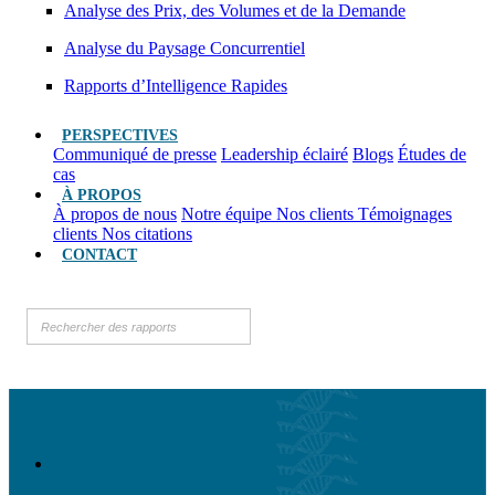
Analyse des Prix, des Volumes et de la Demande
Analyse du Paysage Concurrentiel
Rapports d’Intelligence Rapides
PERSPECTIVES
Communiqué de presse
Leadership éclairé
Blogs
Études de
cas
À PROPOS
À propos de nous
Notre équipe
Nos clients
Témoignages
clients
Nos citations
CONTACT