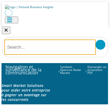
×
Navigation et
Synthetic
Demander un
surveillance de la
Aperture Radar
échantillon
/
/
communication
Market
PDF
Smart Market Solutions
pour aider votre entreprise
à gagner un avantage sur
les concurrents