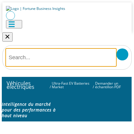
×
Véhicules
Ultra-Fast EV Batteries
Demander un
électriques
/
Market
/
échantillon PDF
Intelligence du marché
pour des performances à
haut niveau