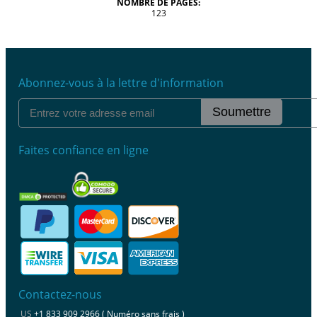
NOMBRE DE PAGES:
123
Abonnez-vous à la lettre d'information
Soumettre
Faites confiance en ligne
Contactez-nous
US
+1 833 909 2966 ( Numéro sans frais )