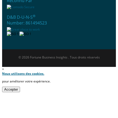
Reconnu Par
®
D&B D-U-N-S
Number: 861494523
© 2026 Fortune Business Insights . Tous droits réservés
×
Nous utilisons des cookies.
pour améliorer votre expérience.
Accepter