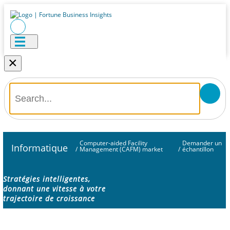
×
Computer-aided Facility
Demander un
Informatique
/
Management (CAFM) market
/
échantillon
Stratégies intelligentes,
donnant une vitesse à votre
trajectoire de croissance