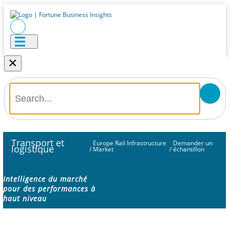
×
Transport et
Europe Rail Infrastructure
Demander un
logistique
/
Market
/
échantillon
Intelligence du marché
pour des performances à
haut niveau