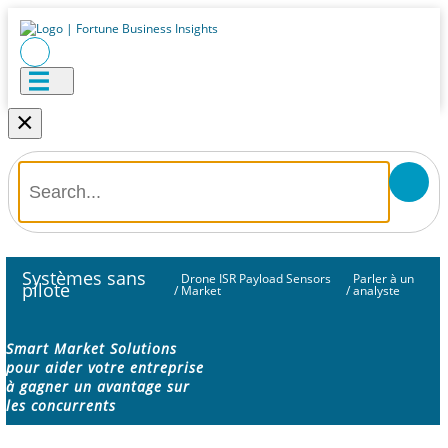
×
Systèmes sans
Drone ISR Payload Sensors
Parler à un
pilote
/
Market
/
analyste
Smart Market Solutions
pour aider votre entreprise
à gagner un avantage sur
les concurrents