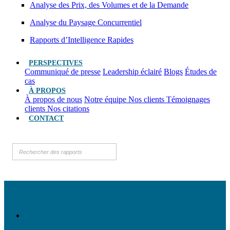
Analyse des Prix, des Volumes et de la Demande
Analyse du Paysage Concurrentiel
Rapports d’Intelligence Rapides
PERSPECTIVES
Communiqué de presse
Leadership éclairé
Blogs
Études de
cas
À PROPOS
À propos de nous
Notre équipe
Nos clients
Témoignages
clients
Nos citations
CONTACT