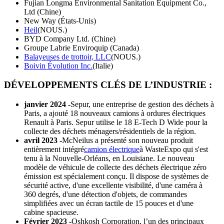
Fujian Longma Environmental Sanitation Equipment Co.,
Ltd (Chine)
New Way (États-Unis)
Heil
(NOUS.)
BYD Company Ltd. (Chine)
Groupe Labrie Enviroquip (Canada)
Balayeuses de trottoir, LLC
(NOUS.)
Boivin Évolution Inc.
(Italie)
DÉVELOPPEMENTS CLÉS DE L’INDUSTRIE :
janvier 2024 -
Sepur, une entreprise de gestion des déchets à
Paris, a ajouté 18 nouveaux camions à ordures électriques
Renault à Paris. Sepur utilise le 18 E-Tech D Wide pour la
collecte des déchets ménagers/résidentiels de la région.
avril 2023 -
McNeilus a présenté son nouveau produit
entièrement intégré
camion électrique
à WasteExpo qui s'est
tenu à la Nouvelle-Orléans, en Louisiane. Le nouveau
modèle de véhicule de collecte des déchets électrique zéro
émission est spécialement conçu. Il dispose de systèmes de
sécurité active, d'une excellente visibilité, d'une caméra à
360 degrés, d'une détection d'objets, de commandes
simplifiées avec un écran tactile de 15 pouces et d'une
cabine spacieuse.
Février 2023 -
Oshkosh Corporation, l’un des principaux