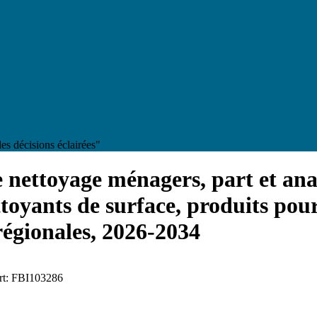
es décisions éclairées"
 nettoyage ménagers, part et anal
ttoyants de surface, produits pour
 régionales, 2026-2034
ort: FBI103286