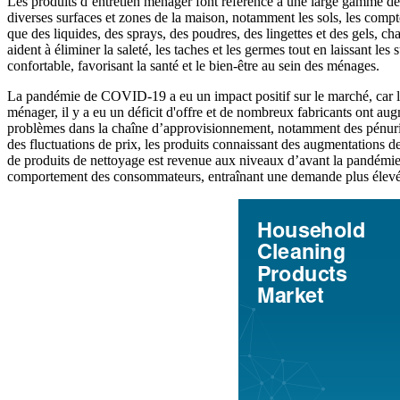
Les produits d’entretien ménager font référence à une large gamme de p
diverses surfaces et zones de la maison, notamment les sols, les comptoir
que des liquides, des sprays, des poudres, des lingettes et des gels, 
aident à éliminer la saleté, les taches et les germes tout en laissant l
confortable, favorisant la santé et le bien-être au sein des ménages.
La pandémie de COVID-19 a eu un impact positif sur le marché, car le
ménager, il y a eu un déficit d'offre et de nombreux fabricants ont 
problèmes dans la chaîne d’approvisionnement, notamment des pénuries 
des fluctuations de prix, les produits connaissant des augmentations d
de produits de nettoyage est revenue aux niveaux d’avant la pandémie.
comportement des consommateurs, entraînant une demande plus élevé