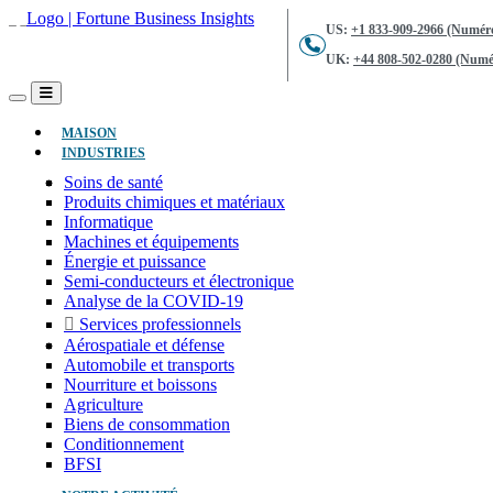
US:
+1 833-909-2966 (Numéro
UK:
+44 808-502-0280 (Numér
(ACTUEL)
MAISON
INDUSTRIES
Soins de santé
Produits chimiques et matériaux
Informatique
Machines et équipements
Énergie et puissance
Semi-conducteurs et électronique
Analyse de la COVID-19
Services professionnels
Aérospatiale et défense
Automobile et transports
Nourriture et boissons
Agriculture
Biens de consommation
Conditionnement
BFSI