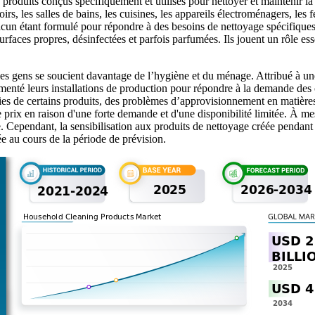
roduits conçus spécifiquement et utilisés pour nettoyer et maintenir la 
s, les salles de bains, les cuisines, les appareils électroménagers, les f
chacun étant formulé pour répondre à des besoins de nettoyage spécifique
es surfaces propres, désinfectées et parfois parfumées. Ils jouent un rôle
s gens se soucient davantage de l’hygiène et du ménage. Attribué à une
augmenté leurs installations de production pour répondre à la demande d
de certains produits, des problèmes d’approvisionnement en matières pr
e prix en raison d'une forte demande et d'une disponibilité limitée. À 
 Cependant, la sensibilisation aux produits de nettoyage créée pendant
e au cours de la période de prévision.