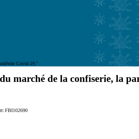
 pandémie Covid-19."
u marché de la confiserie, la part
ort: FBI102690