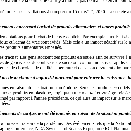
r le marché de la confiserie car il y a moins / pas de main-d'œuvre pour 
ème
é toutes ses installations à compter du 15 mars
, 2020. La société a
ement concernant l'achat de produits alimentaires et autres produits
mentations pour l'achat de biens essentiels. Par exemple, aux États-Un
nique et l'achat de vrac sont évités. Mais cela a un impact négatif sur l
utres produits alimentaires emballés.
 d'achat. Les gens stockent des produits essentiels afin de survivre à l
ntes de gencives et de confiserie de sucre ont connu une baisse rapide. C
entes de chocolats de qualité supérieure et de saison devraient diminue
ions de la chaîne d'approvisionnement pour entraver la croissance 
mpues en raison de la situation pandémique. Seuls les produits essentiels
taux et produits en plastique, impliquant une main-d'œuvre à grande éche
inué par rapport à l'année précédente, ce qui aura un impact sur le marc
rtées.
nements de confiserie ont été touchés en raison de la situation pand
té annulés en raison de la pandémie. Des événements tels que la Natio
kaging Conference, NCA Sweets and Snacks Expo, June RCI National Con