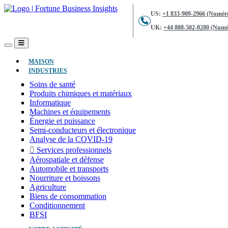
US:
+1 833-909-2966 (Numéro
UK:
+44 808-502-0280 (Numér
(ACTUEL)
MAISON
INDUSTRIES
Soins de santé
Produits chimiques et matériaux
Informatique
Machines et équipements
Énergie et puissance
Semi-conducteurs et électronique
Analyse de la COVID-19
Services professionnels
Aérospatiale et défense
Automobile et transports
Nourriture et boissons
Agriculture
Biens de consommation
Conditionnement
BFSI