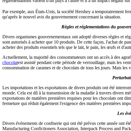
réglementations varient d'un pays à l'autre et il a un impact négatif su
Par exemple, aux États-Unis, la société Hershey a temporairement ferm
qu'après le nouvel avis du gouvernement concernant la situation.
Règles et réglementations du gouvern
Divers organismes gouvernementaux ont adopté diverses règles et régle
sont autorisés à acheter que 10 produits. De cette façon, l'achat de pa
acheter des produits essentiels tels que le lait, le pain, les œufs et d'a
Actuellement, la majorité des consommateurs ont un accès à des agrafes
chocolat
est assisté pendant cette période de verrouillage, mais les ve
consommation de carames et de chocolats de tous les jours. Mais les v
Perturbat
Les importations et les exportations de divers produits ont été interro
monde. Cela est dû à la transmission de la maladie à travers divers mé
exportations de matières premières requises pour les chocolats ont dim
fermeture qui réduit également l'exigence des matières premières impo
Les évé
Divers événements de confiserie qui ont été prévus cette année ont é
Manufacturing Confictioners Association, Interpack Process and Pac