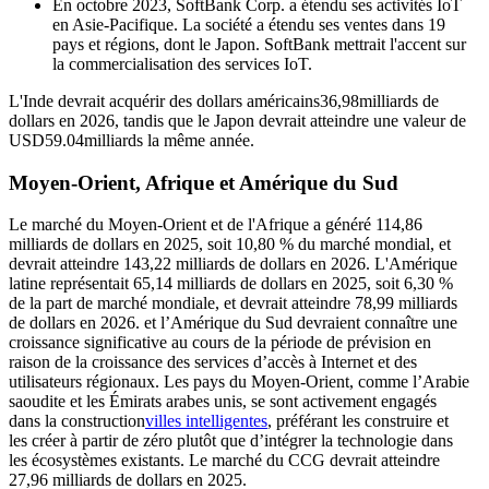
En octobre 2023, SoftBank Corp. a étendu ses activités IoT
en Asie-Pacifique. La société a étendu ses ventes dans 19
pays et régions, dont le Japon. SoftBank mettrait l'accent sur
la commercialisation des services IoT.
L'Inde devrait acquérir des dollars américains
36,98
milliards de
dollars en 2026, tandis que le Japon devrait atteindre une valeur de
USD
59.04
milliards la même année.
Moyen-Orient, Afrique et Amérique du Sud
Le marché du Moyen-Orient et de l'Afrique a généré 114,86
milliards de dollars en 2025, soit 10,80 % du marché mondial, et
devrait atteindre 143,22 milliards de dollars en 2026. L'Amérique
latine représentait 65,14 milliards de dollars en 2025, soit 6,30 %
de la part de marché mondiale, et devrait atteindre 78,99 milliards
de dollars en 2026. et l’Amérique du Sud devraient connaître une
croissance significative au cours de la période de prévision en
raison de la croissance des services d’accès à Internet et des
utilisateurs régionaux. Les pays du Moyen-Orient, comme l’Arabie
saoudite et les Émirats arabes unis, se sont activement engagés
dans la construction
villes intelligentes
, préférant les construire et
les créer à partir de zéro plutôt que d’intégrer la technologie dans
les écosystèmes existants. Le marché du CCG devrait atteindre
27,96 milliards de dollars en 2025.