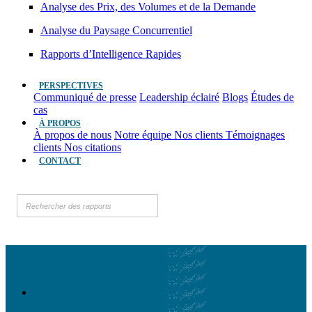
Analyse des Prix, des Volumes et de la Demande
Analyse du Paysage Concurrentiel
Rapports d’Intelligence Rapides
PERSPECTIVES
Communiqué de presse
Leadership éclairé
Blogs
Études de
cas
À PROPOS
À propos de nous
Notre équipe
Nos clients
Témoignages
clients
Nos citations
CONTACT