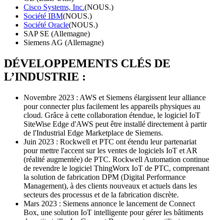
Cisco Systems, Inc.
(NOUS.)
Société IBM
(NOUS.)
Société Oracle
(NOUS.)
SAP SE (Allemagne)
Siemens AG (Allemagne)
DÉVELOPPEMENTS CLÉS DE
L’INDUSTRIE :
Novembre 2023 : AWS et Siemens élargissent leur alliance
pour connecter plus facilement les appareils physiques au
cloud. Grâce à cette collaboration étendue, le logiciel IoT
SiteWise Edge d'AWS peut être installé directement à partir
de l'Industrial Edge Marketplace de Siemens.
Juin 2023 : Rockwell et PTC ont étendu leur partenariat
pour mettre l'accent sur les ventes de logiciels IoT et AR
(réalité augmentée) de PTC. Rockwell Automation continue
de revendre le logiciel ThingWorx IoT de PTC, comprenant
la solution de fabrication DPM (Digital Performance
Management), à des clients nouveaux et actuels dans les
secteurs des processus et de la fabrication discrète.
Mars 2023 : Siemens annonce le lancement de Connect
Box, une solution IoT intelligente pour gérer les bâtiments