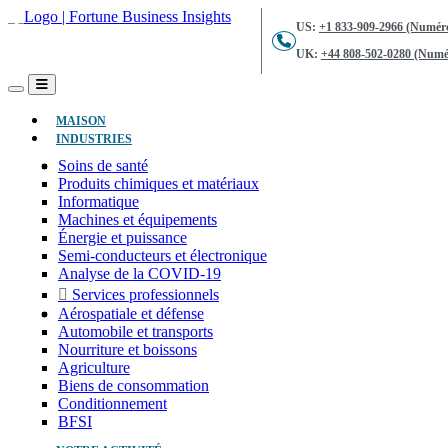
US:
+1 833-909-2966 (Numéro
UK:
+44 808-502-0280 (Numér
(ACTUEL)
MAISON
INDUSTRIES
Soins de santé
Produits chimiques et matériaux
Informatique
Machines et équipements
Énergie et puissance
Semi-conducteurs et électronique
Analyse de la COVID-19
Services professionnels
Aérospatiale et défense
Automobile et transports
Nourriture et boissons
Agriculture
Biens de consommation
Conditionnement
BFSI