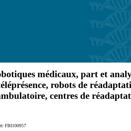
botiques médicaux, part et analy
éléprésence, robots de réadaptatio
ambulatoire, centres de réadaptat
ort: FBI100957