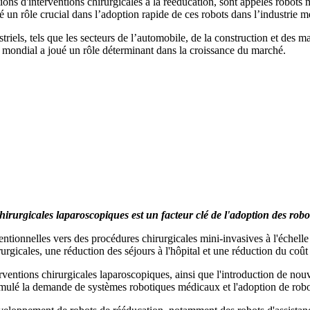
ations d'interventions chirurgicales à la rééducation, sont appelés robots
é un rôle crucial dans l’adoption rapide de ces robots dans l’industrie m
triels, tels que les secteurs de l’automobile, de la construction et des 
é mondial a joué un rôle déterminant dans la croissance du marché.
chirurgicales laparoscopiques est un facteur clé de l'adoption des ro
entionnelles vers des procédures chirurgicales mini-invasives à l'échell
gicales, une réduction des séjours à l'hôpital et une réduction du coû
erventions chirurgicales laparoscopiques, ainsi que l'introduction de no
imulé la demande de systèmes robotiques médicaux et l'adoption de rob