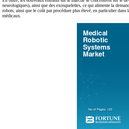
En outre, les nouveaux entrants sur le marché se concentrent sur le d
neurologiques), ainsi que des exosquelettes, ce qui alimente la dema
robots, ainsi que le coût par procédure plus élevé, en particulier dans
médicaux.