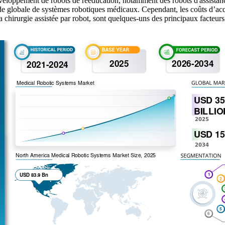
éveloppement de robots de rééducation, notamment des robots d'assistance
nde globale de systèmes robotiques médicaux. Cependant, les coûts d’ac
 la chirurgie assistée par robot, sont quelques-uns des principaux facte