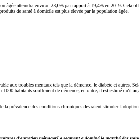
lation âgée atteindra environ 23,0% par rapport à 19,4% en 2019. Cela off
roduits de santé à domicile est plus élevée par la population âgée.
rable aux troubles mentaux tels que la démence, le diabète et autres. 
00 habitants souffraient de démence, en outre, il est estimé qu'il augm
n de la prévalence des conditions chroniques devraient stimuler l'adoptio
nitures d'entretien ménager
Le segment a dominé le marché des soins