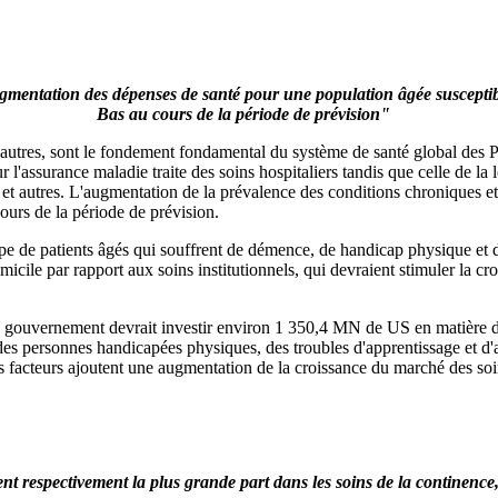
ugmentation des dépenses de santé pour une population âgée susceptib
Bas au cours de la période de prévision"
ntre autres, sont le fondement fondamental du système de santé global d
'assurance maladie traite des soins hospitaliers tandis que celle de la lo
 et autres. L'augmentation de la prévalence des conditions chroniques e
ours de la période de prévision.
upe de patients âgés qui souffrent de démence, de handicap physique et d
omicile par rapport aux soins institutionnels, qui devraient stimuler la 
 gouvernement devrait investir environ 1 350,4 MN de US en matière de s
s des personnes handicapées physiques, des troubles d'apprentissage et d'
 facteurs ajoutent une augmentation de la croissance du marché des soin
 respectivement la plus grande part dans les soins de la continence, l