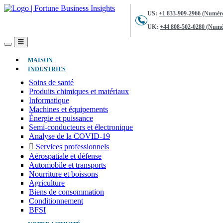
US:
+1 833-909-2966 (Numéro
UK:
+44 808-502-0280 (Numér
(ACTUEL)
MAISON
INDUSTRIES
Soins de santé
Produits chimiques et matériaux
Informatique
Machines et équipements
Énergie et puissance
Semi-conducteurs et électronique
Analyse de la COVID-19
Services professionnels
Aérospatiale et défense
Automobile et transports
Nourriture et boissons
Agriculture
Biens de consommation
Conditionnement
BFSI