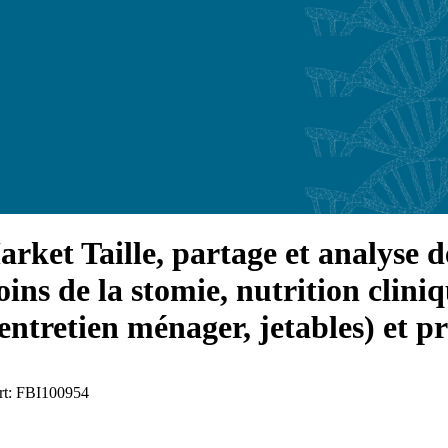
et Taille, partage et analyse de 
oins de la stomie, nutrition cliniq
ntretien ménager, jetables) et pr
ort: FBI100954