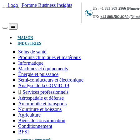
US:
+1 833-909-2966 (Numéro
UK:
+44 808-502-0280 (Numér
(ACTUEL)
MAISON
INDUSTRIES
Soins de santé
Produits chimiques et matériaux
Informatique
Machines et équipements
Énergie et puissance
Semi-conducteurs et électronique
Analyse de la COVID-19
Services professionnels
Aérospatiale et défense
Automobile et transports
Nourriture et boissons
Agriculture
Biens de consommation
Conditionnement
BFSI