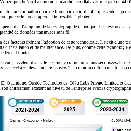
 L'Amérique du Nord a dominé le marché mondial avec une part de 44,0
 de transformation du texte brut en texte tordu afin que seule la personn
uniquer selon une approche impossible à pirater.
oppement et l’adoption de la cryptographie quantique. Les réseaux sans fi
uantité de données transmises sans fil.
 des facteurs freinant l’adoption de cette technologie. Il s'agit d'une t
oûts d’installation et de maintenance. De plus, comme cette technologie e
uellement limitée.
cteurs, accélérant ainsi le besoin de communications sécurisées. Par 
 ces registres devaient être conservés en toute sécurité par la loi. La 
, ID Quantique, Quside Technologies, QNu Labs Private Limited et d'aut
son chiffrement existant au niveau de l'entreprise avec la cryptographi