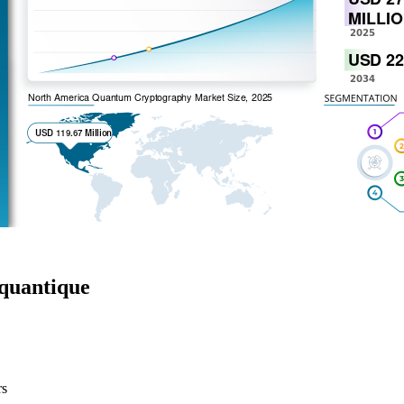
 quantique
rs