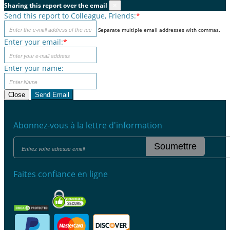
Sharing this report over the email
×
Send this report to Colleague, Friends:
*
Separate multiple email addresses with commas.
Enter your email:
*
Enter your name:
Close
Send Email
Abonnez-vous à la lettre d'information
Soumettre
Faites confiance en ligne