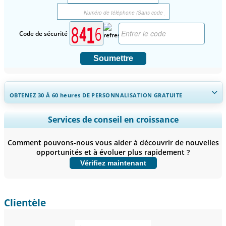
Code de sécurité
Soumettre
OBTENEZ 30 À 60
heures
DE PERSONNALISATION GRATUITE
Ampliar a cobertura regional e por país, Análise de segmentos,
Services de conseil en croissance
Perfis de empresas, Benchmarking competitivo, e insights sobre o
usuário final.
Comment pouvons-nous vous aider à découvrir de nouvelles
opportunités et à évoluer plus rapidement ?
Personnaliser maintenant
Vérifiez maintenant
Clientèle