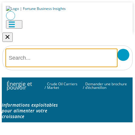
×
Énergie et
Crude Oil Carriers
Demander une brochure
pouvoir
/
Market
/
d’échantillon
Informations exploitables
pour alimenter votre
croissance