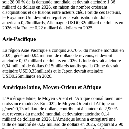
soit 28,90 % de la demande mondiale, et devrait atteindre 1,36
milliard de dollars en 2026, en raison du nombre croissant
d'acquisitions et de fusions entre acteurs clés. Fort de ces facteurs,
le Royaume-Uni devrait enregistrer la valorisation du dollar
américain.
0,26
milliards, Allemagne USD
0,32
milliard de dollars en
2026 et la France 0,22 milliard de dollars en 2025.
Asie-Pacifique
La région Asie-Pacifique a conquis 20,70 % du marché mondial en
2025, générant 0,94 milliard de dollars de revenus, et devrait
atteindre 0,97 milliard de dollars en 2026. L'Inde devrait atteindre
0,94 milliard de dollars.
0,15
milliards tandis que la Chine devrait
atteindre USD
0,33
milliards et le Japon devrait atteindre
USD
0,26
milliards en 2026.
Amérique latine, Moyen-Orient et Afrique
L’Amérique latine, le Moyen-Orient et l’Afrique connaîtraient une
croissance modérée. En 2025, le Moyen-Orient et l'Afrique ont
généré 0,13 milliard de dollars, contribuant à hauteur de 2,90 %
aux revenus du marché mondial, et devraient atteindre 0,14
milliard de dollars en 2026. L'Amérique latine a enregistré une
taille de marché de 0,22 milliard de dollars en 2025, capturant 2,90