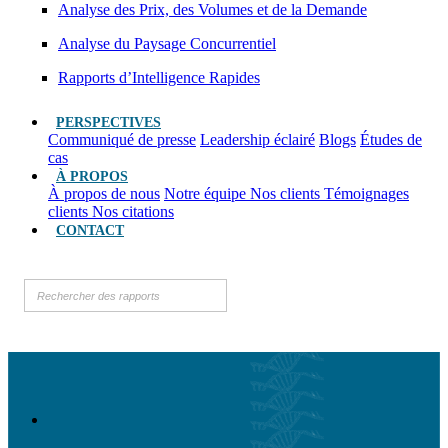
Analyse des Prix, des Volumes et de la Demande
Analyse du Paysage Concurrentiel
Rapports d’Intelligence Rapides
PERSPECTIVES
Communiqué de presse
Leadership éclairé
Blogs
Études de
cas
À PROPOS
À propos de nous
Notre équipe
Nos clients
Témoignages
clients
Nos citations
CONTACT