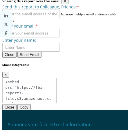
Sharing this report over the email
×
Send this report to Colleague, Friends:
*
Separate multiple email addresses with
commas.
Enter your email:
*
Enter your name:
Close
Send Email
Share Infographic
×
Close
Copy
Abonnez-vous à la lettre d'information