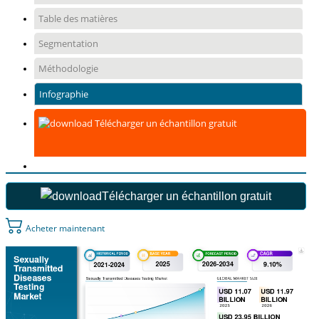
Table des matières
Segmentation
Méthodologie
Infographie
Télécharger un échantillon gratuit
Télécharger un échantillon gratuit
Acheter maintenant