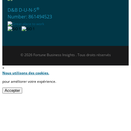
®
D&B D-U-N-S
Number: 861494523
© 2026 Fortune Business Insights . Tous droits réservés
×
Nous utilisons des cookies.
pour améliorer votre expérience.
Accepter