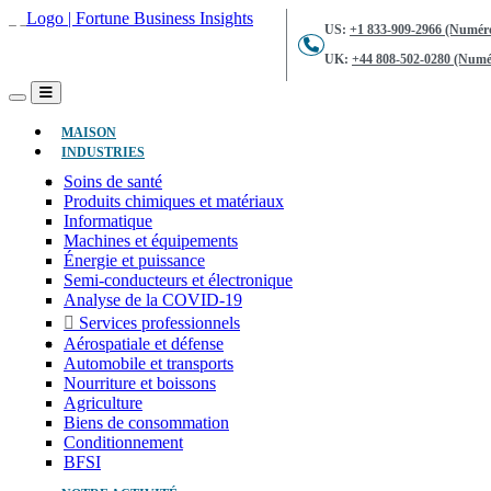
US:
+1 833-909-2966 (Numéro
UK:
+44 808-502-0280 (Numér
(ACTUEL)
MAISON
INDUSTRIES
Soins de santé
Produits chimiques et matériaux
Informatique
Machines et équipements
Énergie et puissance
Semi-conducteurs et électronique
Analyse de la COVID-19
Services professionnels
Aérospatiale et défense
Automobile et transports
Nourriture et boissons
Agriculture
Biens de consommation
Conditionnement
BFSI