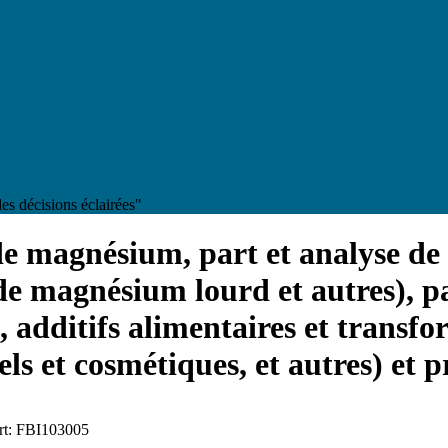
es décisions éclairées"
e magnésium, part et analyse de l
e magnésium lourd et autres), pa
, additifs alimentaires et transf
s et cosmétiques, et autres) et p
ort: FBI103005