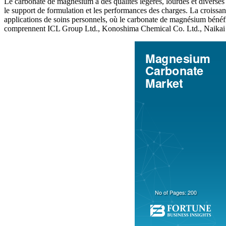
Le carbonate de magnésium a des qualités légères, lourdes et diverses a
le support de formulation et les performances des charges. La croissa
applications de soins personnels, où le carbonate de magnésium bénéfi
comprennent ICL Group Ltd., Konoshima Chemical Co. Ltd., Naikai S