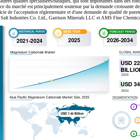
utres qualités spécialisées/basiques, qui sont importantes dans des fonct
nce du marché est principalement soutenue par la demande croissante de
cie de l'acceptation réglementaire et d'une demande de qualité de puret
alt Industries Co. Ltd., Garrison Minerals LLC et AMS Fine Chemica