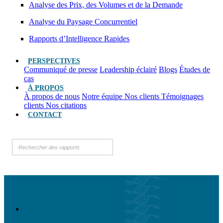
Analyse des Prix, des Volumes et de la Demande
Analyse du Paysage Concurrentiel
Rapports d’Intelligence Rapides
PERSPECTIVES
Communiqué de presse
Leadership éclairé
Blogs
Études de
cas
À PROPOS
À propos de nous
Notre équipe
Nos clients
Témoignages
clients
Nos citations
CONTACT