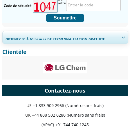
Code de sécurité
Soumettre
OBTENEZ 30 À 60
heures
DE PERSONNALISATION GRATUITE
Clientèle
Ampliar a cobertura regional e por país, Análise de segmentos,
Perfis de empresas, Benchmarking competitivo, e insights sobre o
usuário final.
Personnaliser maintenant
Contactez-nous
US
+1 833 909 2966 (Numéro sans frais)
UK
+44 808 502 0280 (Numéro sans frais)
(APAC) +91 744 740 1245